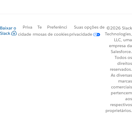
Priva
Te
Preferênci
Suas opções de
Baixar o
©2026 Slack
Slack
Technologies,
cidade
rmos
as de cookies
privacidade
LLC, uma
empresa da
Salesforce.
Todos os
direitos
reservados.
As diversas
marcas
comerciais
pertencem
aos
respectivos
proprietários.