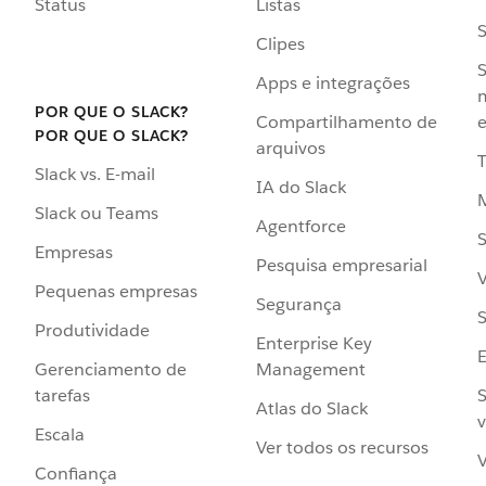
Status
Listas
Clipes
S
Apps e integrações
POR QUE O SLACK?
Compartilhamento de
e
POR QUE O SLACK?
arquivos
Slack vs. E-mail
IA do Slack
Slack ou Teams
Agentforce
S
Empresas
Pesquisa empresarial
V
Pequenas empresas
Segurança
S
Produtividade
Enterprise Key
Management
Gerenciamento de
S
tarefas
Atlas do Slack
v
Escala
Ver todos os recursos
V
Confiança