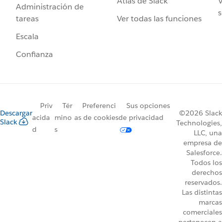
Atlas de Slack
V
Administración de
s
Ver todas las funciones
tareas
Escala
Confianza
Priv
Tér
Preferenci
Sus opciones
Descargar
©2026 Slack
acida
mino
as de cookies
de privacidad
Slack
Technologies,
d
s
LLC, una
empresa de
Salesforce.
Todos los
derechos
reservados.
Las distintas
marcas
comerciales