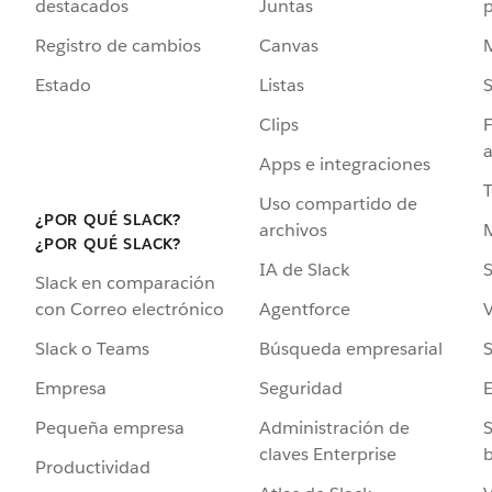
destacados
Juntas
Registro de cambios
Canvas
Estado
Listas
Clips
F
a
Apps e integraciones
Uso compartido de
¿POR QUÉ SLACK?
archivos
¿POR QUÉ SLACK?
IA de Slack
S
Slack en comparación
Agentforce
V
con Correo electrónico
Búsqueda empresarial
S
Slack o Teams
Seguridad
Empresa
Administración de
S
Pequeña empresa
claves Enterprise
b
Productividad