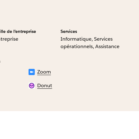
ille de l’entreprise
Services
treprise
Informatique, Services
opérationnels, Assistance
s
Zoom
Donut