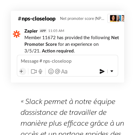
shipt-
nps-closeloop
Net promoter score (NPS) member feedback
3
nps-
closeloop
Zapier
11:05 AM
APP
Member 11672 has provided the following
Net
Promoter Score
for an experience on
3/5/21.
Action required
.
Message
nps-closeloop
« Slack permet à notre équipe
d’assistance de travailler de
manière plus efficace grâce à un
accès et un partage rapides des