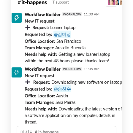
it-happens
IT support
3
it-
happens
Workflow Builder
11:00 AM
WORKFLOW
New IT request
Request:
Loaner laptop
Requested by:
김미정
Office Location:
San Francisco
Team Manager:
Arcadio Buendia
Needs help with:
Getting a new loaner laptop
within the next 48 hours please, thanks team!
Workflow Builder
11:05 AM
WORKFLOW
New IT request
Request:
Downloading new software on laptop
Requested by:
송찬수
Office Location:
Austin
Team Manager:
Sara Parras
Needs help with:
Downloading the latest version of
a software application on my computer, details in
thread.
메시지
it-happens