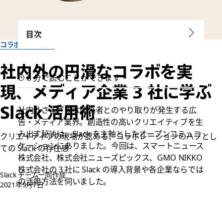
目次
コラボレーション
社内外の円滑なコラボを実
6 分で読むことができます
現、メディア企業 3 社に学ぶ
Slack 活用術
社内外さまざまな関係者とのやり取りが発生する広
告・メディア業界。創造性の高いクリエイティブを生
み出す秘訣は、Slack を主軸としたオープンコミュニ
クリエイティブの現場が認める、コラボレーションのハブとし
ケーションにありました。今回は、スマートニュース
ての Slack の存在感
株式会社、株式会社ニューズピックス、GMO NIKKO
株式会社の 3 社に Slack の導入背景や各企業ならでは
Slack チーム一同作成
の活用方法を伺いました。
2021年9月7日