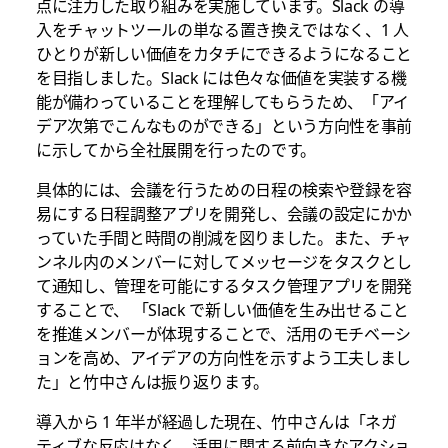
点に注力した取り組みを実施しています。Slack の導
入をチャットツールの単なる置き換えではなく、1 人
ひとりが新しい価値をカタチにできるようになること
を目指しました。Slack には色々な価値を実装する機
能が備わっていることを理解してもらうため、「アイ
デア次第でこんなものができる」という方向性を事前
に示してから全社展開を行ったのです。
具体的には、会議を行うための日程の検索や登録を容
易にする日程調整アプリを開発し、会議の設定にかか
っていた手間と時間の削減を図りました。また、チャ
ンネル内のメンバーに対してメッセージをタスクとし
て通知し、管理を可能にするタスク管理アプリを開発
することで、 「Slack で新しい価値を生み出せること
を推進メンバーが体現することで、活用のモチベーシ
ョンを高め、アイデアの方向性を示すよう工夫しまし
た」と竹中さんは振り返ります。
導入から 1 年半が経過した現在、竹中さんは「ネガ
ティブな反応はなく、活用に関する前向きなアクショ