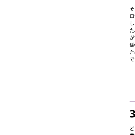
そ
ロ
し
た
が
係
た
で
ど