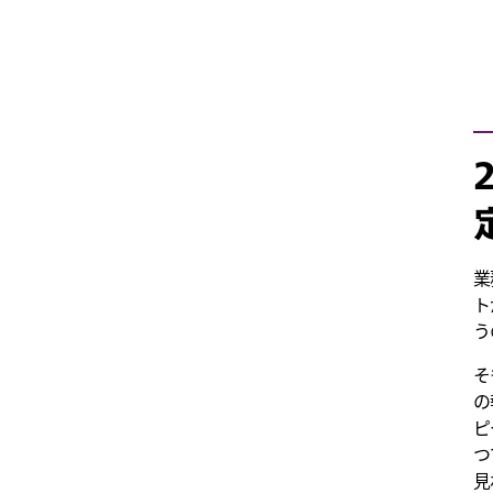
業
ト
う
そ
の
ピ
つ
見