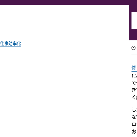
仕事効率化
手段を見直して業務効率
働
化
社内コミュニケーション、プロジェクト管理、定型タスク、ト
で
き
執筆者 : Slack チーム一同
く
2020年1月18日
し
な
ロ
お