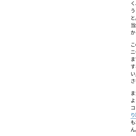
く
う
と
当
か
こ
ニ
ま
す
い
さ
ま
よ
コ
り
も
ん