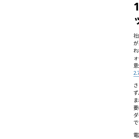
社
が
れ
ォ
意
2
さ
ず
ま
要
ダ
で
電