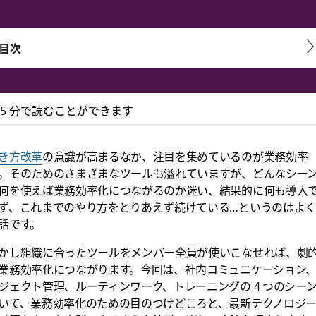
目次
5 分で読むことができます
化！即実践できるシーン
き方改革
の意識が高まるなか、注目を集めているのが業務効率
。そのためのさまざまなツールも溢れていますが、どんなシー
レーニングを効率よく！
何を使えば業務効率化につながるのか迷い、結果的に何も導入
ず、これまでのやり方をとりあえず続けている…というのはよ
話です。
かし組織に合ったツールをメンバー全員が使いこなせれば、劇
業務効率化につながります。今回は、社内コミュニケーション
ジェクト管理、ルーティンワーク、トレーニングの 4 つのシー
いて、業務効率化のための目のつけどころと、最新テクノロジ