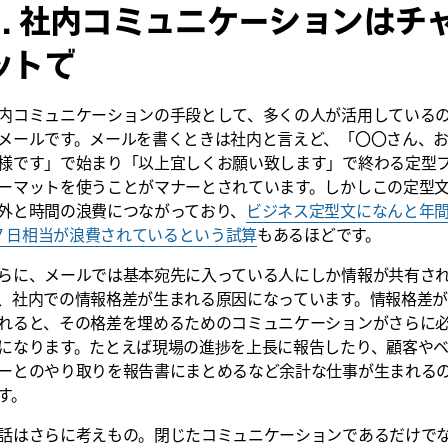
1. 社内コミュニケーションはチ
ットで
内コミュニケーションの手段として、多くの人が活用している
メールです。メールを書くときは社内と言えど、「〇〇さん、
様です」で始まり「以上宜しくお願い致します」で終わる定型
ーマットを使うことがマナーとされています。しかしこの定型
外と時間の浪費につながっており、
ビジネス定型文になんと年
.7 日相当が浪費されているという試算
もあるほどです。
らに、メールでは基本宛先に入っている人にしか情報が共有さ
、社内での情報格差が生まれる原因になっています。情報格差
れると、その格差を埋めるためのコミュニケーションがさらに
になります。たとえば現場の進捗を上長に報告したり、顧客や
ーとのやり取りを報告書にまとめるなど余計な仕事が生まれる
す。
話はさらに考えもの。閉じたコミュニケーションであるだけで