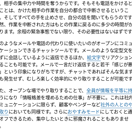
、相手の集中力や時間を奪うからです。そもそも電話をかける
ことは、かけた相手の作業を自分の都合で中断させるというこ
。そしてすべての手を止めさせ、自分の話を聞いてもらうのです
然、作業を中断された方はもとの作業に戻るのに多少の時間が
ります。余程の緊急事態でない限り、その必要性はないはずです
のようなメールや電話の代わりに使いたいのがオープンにコミ
ケーションできるチャットツールです。メールのような定型文
ずに会話しているように返信できるほか、
絵文字
でリアクショ
ることも可能です。メールで一言だけ返信すると若干「感じが
」という印象になりがちですが、チャットであればそんな気ま
も発生せず、むしろ楽しく効率的にやり取りすることが可能で
た、オープンな場でやり取りすることで、
全員が情報を平等に
うになり「情報格差を埋めるための仕事」が不要に。これは社
ミュニケーションに限らず、顧客やベンダーなど
社外の人との
取り
においても同様です。さらに
おやすみモード
にしておくと
オフできるため、集中したいときに邪魔されることもありませ
。