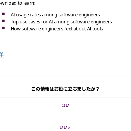
wnload to learn:
AI usage rates among software engineers
Top use cases for AI among software engineers
How software engineers feel about AI tools
革
この情報はお役に立ちましたか？
はい
いいえ