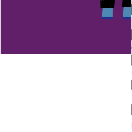
New trends in AI u
A global survey of desk workers, managers and executives re