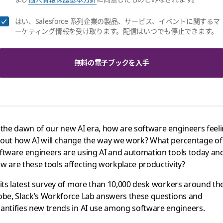
はい、Salesforce 系列企業の製品、サービス、イベントに関するマ
ーケティング情報を受け取ります。配信はいつでも停止できます。
無料の電子ブックを入手
 the dawn of our new AI era, how are software engineers feel
out how AI will change the way we work? What percentage of
ftware engineers are using AI and automation tools today an
w are these tools affecting workplace productivity?
 its latest survey of more than 10,000 desk workers around th
obe, Slack’s Workforce Lab answers these questions and
antifies new trends in AI use among software engineers.