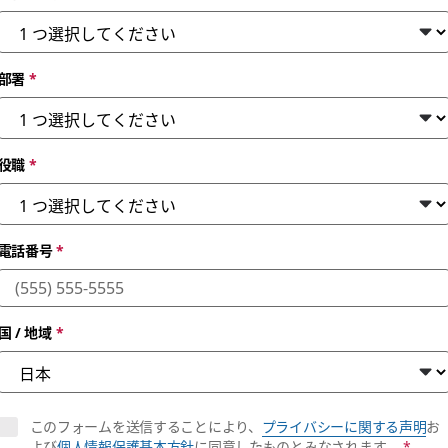
部署
*
役職
*
se among software 
電話番号
*
veals how software engineers are using AI
国 / 地域
*
このフォームを送信することにより、
プライバシーに関する声明
お
よび
個人情報保護基本方針
に同意したものとみなされます。
*