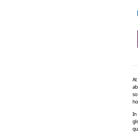
At
ab
so
ho
In
gl
qu