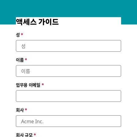
액세스 가이드
The digital HQ toolkit
성
*
Leading organizations share their tips for supporting
workplace collaboration—no matter where or when that
work happens
이름
*
업무용 이메일
*
회사
*
회사 규모
*