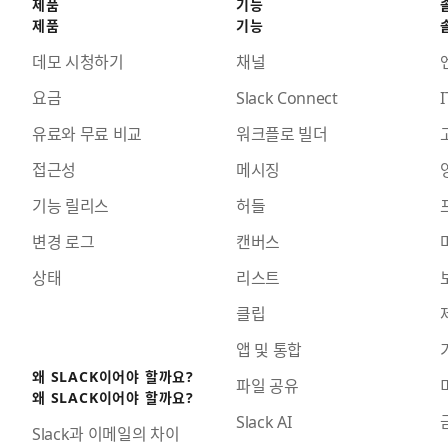
제품
기능
제품
기능
데모 시청하기
채널
요금
Slack Connect
I
유료와 무료 비교
워크플로 빌더
접근성
메시징
기능 릴리스
허들
변경 로그
캔버스
상태
리스트
클립
앱 및 통합
왜 SLACK이어야 할까요?
파일 공유
왜 SLACK이어야 할까요?
Slack AI
Slack과 이메일의 차이