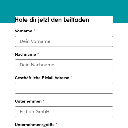
Hole dir jetzt den Leitfaden
The digital HQ toolkit
Vorname
*
Leading organizations share their tips for supporting
workplace collaboration—no matter where or when that
work happens
Nachname
*
Geschäftliche E-Mail-Adresse
*
Unternehmen
*
Unternehmensgröße
*