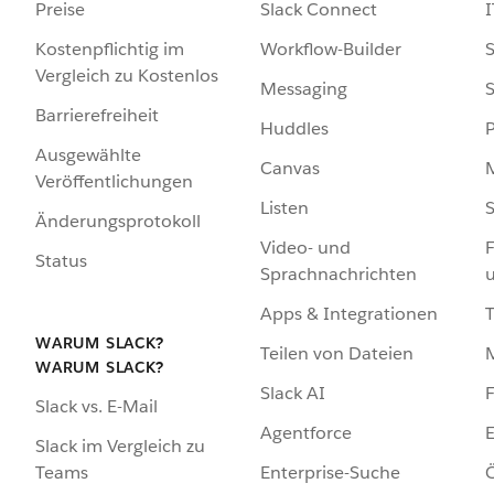
Preise
Slack Connect
I
Kostenpflichtig im
Workflow-Builder
S
Vergleich zu Kostenlos
Messaging
S
Barrierefreiheit
Huddles
Ausgewählte
Canvas
Veröffentlichungen
Listen
S
Änderungsprotokoll
Video- und
F
Status
Sprachnachrichten
Apps & Integrationen
WARUM SLACK?
Teilen von Dateien
WARUM SLACK?
Slack AI
F
Slack vs. E-Mail
Agentforce
E
Slack im Vergleich zu
Enterprise-Suche
Ö
Teams