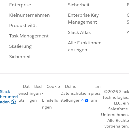
Sicherheit
Enterprise
Enterprise Key
G
Kleinunternehmen
Management
S
Produktivität
Slack Atlas
Task-Management
Alle Funktionen
Skalierung
anzeigen
Sicherheit
Dat
Bed
Cookie
Deine
Im
Slack
©2026 Slack
ensch
ingun
-
Datenschutzein
press
herunterl
Technologies,
utz
gen
Einstellu
stellungen
um
aden
LLC, ein
ngen
Salesforce-
Unternehmen.
Alle Rechte
vorbehalten.