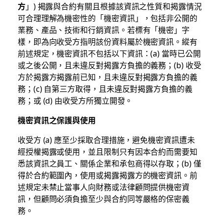
方
」) 揭露與合約有關且根據該資訊之性質和揭露情況
可合理理解為機密性的「機密資訊」，包括非公開的
業務、產品、技術和行銷資訊。若標有「機密」字
樣，即為向收受方指明該份資料屬於機密資訊。縱有
前述規定，機密資訊不包括以下資訊：(a) 當時已公開
或之後公開，且未違反對揭露方負擔的義務；(b) 收受
方於揭露方揭露前已知，且未違反對揭露方負擔的義
務；(c) 自第三方取得，且未違反對揭露方負擔的義
務；或 (d) 由收受方所獨立開發。
機密資訊之保護與使用
收受方 (a) 應至少採取合理措施，避免機密資訊遭未
經授權揭露或使用，並且限制只有因本合約而需要知
悉該資訊之員工、關係企業和承包商得以存取；(b) 僅
得於合約範圍內，使用或揭露揭露方的機密資訊。前
述規定未禁止當事人向財務或法律顧問提供機密資
訊，但顧問必須負擔至少與合約同等嚴格的保密義
務。