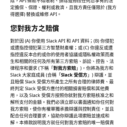
除，API 條款不得限制、排除或修改任何您享有的法
定擔保、保證、權利或救濟，且我方責任僅限於 (我方
得選擇) 替換或維修 API。
您對我方之賠償
對於因 (A) 你使用 Slack API 和 API 資料；(B) 你侵犯
或遭指控侵犯第三方智慧財產權；或 (C) 你違反或遭
指控違反本合約或你的使用者協議或隱私權政策而產
生和相關的任何及所有第三方索賠、訴訟、控告、法
律程序和要求 (下稱「
對我方索賠
」)，你將為我方和
Slack 大家庭成員 (合稱「
Slack 受償方
」) 辯護，並
且賠償 Slack 受償方所產生之所有合理的律師費、最
終判定 Slack 受償方應付的相關損害賠償和其他費
用，以及 Slack 受償方按照你就對我方索賠核准之和
解所支付的金額。我們必須立即以書面通知你任何對
我方索賠，使你有權單獨承擔辯護與控制責任，並且
配合任何合理要求，協助你辯護此項索賠並達成和
解。本條款說明我方就任何對我方索賠的唯一賠償責