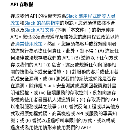
API 存取權
存取我們 API 的授權需遵循
Slack 應用程式開發人員
政策
和
Slack 的品牌指南
的規範。您必須僅依據本合
約以及
Slack API 文件
(下稱「
本文件
」) 的指示使用
API。您也必須合理遵守及維護您的應用程式政策以符
合
適當使用政策
，然而，您無須為客戶或終端使用者
的違規行為承擔任何責任。此外，您不得：(A) 違反任
何法律或法規存取我們的 API；(B) 透過以下任何方式
存取我們的 API：(i) 危害、違反或規避任何與服務相
關的技術程序或安全措施、(ii) 對服務的客戶或使用者
造成安全漏洞，或 (iii) 測試我們的系統或網路是否存
在漏洞，除非經 Slack 安全測試或漏洞回報獎勵計畫
明確授權，或 (iv) 破壞服務的存取控制，例如向無存
取權的使用者暴露私人頻道資料；(C) 存取我們的 API
以複製服務或與之競爭；(D) 嘗試反向工程或以其他方
式取得原始程式碼、商業機密或 API 或服務的專業知
識；或 (E) 嘗試以超過呼叫率限制的方式，或以構成
過度或濫用使用情形來使用我們的 API。