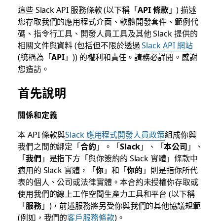
這些 Slack API 服務條款 (以下稱「
API 條款
」) 描述
您存取我們的應用程式介面、軟體開發套件、範例代
碼、指令行工具、開發人員工具及其他 Slack 提供的
相關文件與資料 (包括但不限於透過
Slack API 網站
(統稱為「
API
」)) 的權利和責任。請務必詳閱。感謝
您造訪。
首先說明
關係和定義
本 API 條款與
Slack 應用程式開發人員政策
組成你與
我們之間的綁定「
合約
」。「
Slack
」、「
本公司
」、
「
我們
」是指下方「與你簽約的 Slack 實體」條款中
適用的 Slack 實體，「
你
」和「
你的
」則是指你所代
表的個人、公司或法律實體。本合約未授權你存取或
使用我們的線上工作空間生產力工具和平台 (以下稱
「
服務
」)，前述服務將另受你與我們的其他協議規範
(例如，我們的
客戶服務條款
)。