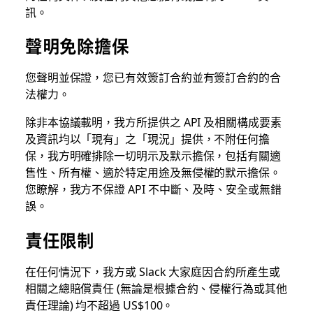
訊。
聲明免除擔保
您聲明並保證，您已有效簽訂合約並有簽訂合約的合
法權力。
除非本協議載明，我方所提供之 API 及相關構成要素
及資訊均以「現有」之「現況」提供，不附任何擔
保，我方明確排除一切明示及默示擔保，包括有關適
售性、所有權、適於特定用途及無侵權的默示擔保。
您瞭解，我方不保證 API 不中斷、及時、安全或無錯
誤。
責任限制
在任何情況下，我方或 Slack 大家庭因合約所產生或
相關之總賠償責任 (無論是根據合約、侵權行為或其他
責任理論) 均不超過 US$100。