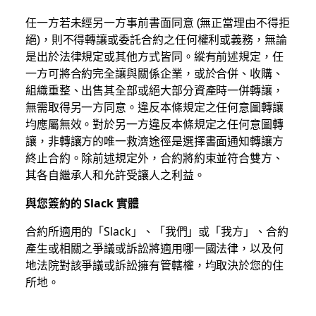
任一方若未經另一方事前書面同意 (無正當理由不得拒
絕)，則不得轉讓或委託合約之任何權利或義務，無論
是出於法律規定或其他方式皆同。縱有前述規定，任
一方可將合約完全讓與關係企業，或於合併、收購、
組織重整、出售其全部或絕大部分資產時一併轉讓，
無需取得另一方同意。違反本條規定之任何意圖轉讓
均應屬無效。對於另一方違反本條規定之任何意圖轉
讓，非轉讓方的唯一救濟途徑是選擇書面通知轉讓方
終止合約。除前述規定外，合約將約束並符合雙方、
其各自繼承人和允許受讓人之利益。
與您簽約的 Slack 實體
合約所適用的「Slack」、「我們」或「我方」、合約
產生或相關之爭議或訴訟將適用哪一國法律，以及何
地法院對該爭議或訴訟擁有管轄權，均取決於您的住
所地。