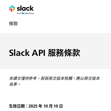
法
其
頁
條款
律
他
面
聲
內
明
容
導
Slack API 服務條款
覽
本譯文僅供參考，若與英文版本牴觸，應以英文版本
為準。
生效日期：2025 年 10 月 10 日