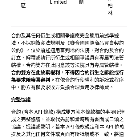
Limited
蘭
區
柏
林
合約及其任何衍生或相關爭議應完全適用前述準據
法，不採納衝突法規則及《聯合國國際商品買賣契約
公約》。位於前述適用審判地的法院，對合約及合約
訂立、解釋或執行所衍生或相關爭議具有專屬司法管
轄權。合約雙方在此同意該等法院具有專屬管轄權。
合約雙方在此放棄權利，不得因合約衍生之訴訟或行
為要求陪審團審判。
在依合約行使權利的訴訟或程序
中，勝方有權要求敗方負擔合理費用及律師費。
完整協議
合約 (含本 API 條款) 構成雙方就本條款標的事項所達
成之完整協議，並取代先前和當時所有書面或口頭之
協議、提議或聲明。若本 API 條款規定和本 API 條款
提及之其他任何文件或頁面有所牴觸或不一致，將適