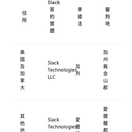
Slack
簽
準
審
住
約
據
判
所
實
法
地
體
美
加
國
州
Slack
及
加
舊
Technologies,
加
州
金
LLC
拿
山
大
郡
愛
其
爾
Slack
愛
他
蘭
Technologies
爾
地
都