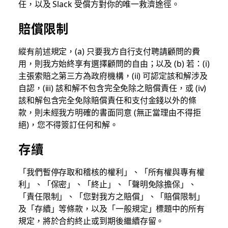
任，以及 Slack 受償方對你的唯一救濟途徑。
賠償限制
縱有前述規定，(a) 只要我方自行支付聘請顧問的費
用，則我方始終享有選擇顧問的自由；以及 (b) 若：(i)
主張索賠之第三方為政府機構，(ii) 可認定該和解涉及
自認，(iii) 該和解不包含完全免除之賠償責任，或 (iv)
該和解包含完全免除賠償責任和支付金錢以外的條
款，則未經我方明確的書面同意 (無正當理由不得拒
絕)，您不得簽訂任何和解。
存續
「我們暫停存取和稽核的權利」、「所有權與專有權
利」、「保密」、「終止」、「聲明免除擔保」、
「責任限制」、「您對我方之賠償」、「賠償限制」
及「存續」等條款，以及「一般規定」標題中的所有
規定，將於合約終止或到期後繼續存留。