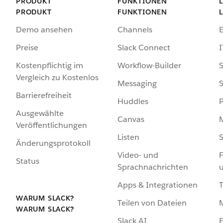
PRODUKT
FUNKTIONEN
PRODUKT
FUNKTIONEN
Demo ansehen
Channels
Preise
Slack Connect
I
Kostenpflichtig im
Workflow-Builder
S
Vergleich zu Kostenlos
Messaging
S
Barrierefreiheit
Huddles
Ausgewählte
Canvas
Veröffentlichungen
Listen
S
Änderungsprotokoll
Video- und
F
Status
Sprachnachrichten
Apps & Integrationen
WARUM SLACK?
Teilen von Dateien
WARUM SLACK?
Slack AI
F