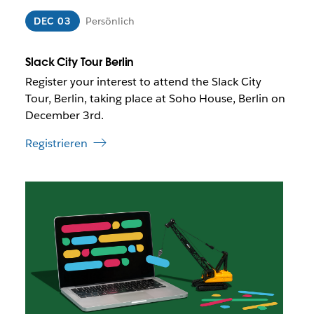
r
m
d
n
DEC 03
Persönlich
u
e
n
u
t
e
Slack City Tour Berlin
e
n
Register your interest to attend the Slack City
r
T
Tour, Berlin, taking place at Soho House, Berlin on
U
a
December 3rd.
m
b
s
g
Registrieren
t
e
ä
ö
n
f
D
d
f
e
e
n
r
n
e
L
i
t
i
n
n
e
k
i
w
n
i
e