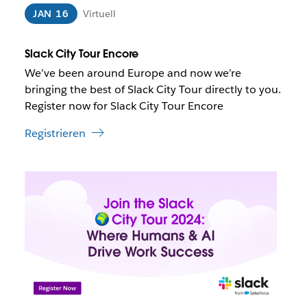
d
JAN 16
Virtuell
u
n
t
Slack City Tour Encore
e
We’ve been around Europe and now we’re
r
bringing the best of Slack City Tour directly to you.
U
Register now for Slack City Tour Encore
m
s
Registrieren
t
ä
n
D
d
e
e
r
n
L
i
i
n
n
e
k
i
w
n
i
e