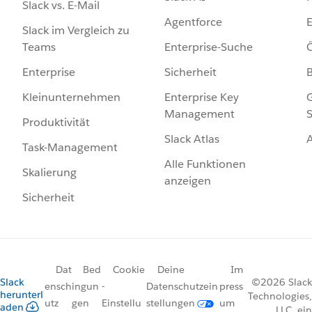
Slack vs. E-Mail
Agentforce
E
Slack im Vergleich zu
Enterprise-Suche
Ö
Teams
Sicherheit
Enterprise
Enterprise Key
G
Kleinunternehmen
Management
S
Produktivität
Slack Atlas
Task-Management
Alle Funktionen
Skalierung
anzeigen
Sicherheit
Dat
Bed
Cookie
Deine
Im
Slack
©2026 Slack
ensch
ingun
-
Datenschutzein
press
herunterl
Technologies,
utz
gen
Einstellu
stellungen
um
aden
LLC, ein