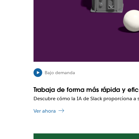
s
e
a
b
r
a
e
n
u
n
a
n
Bajo demanda
u
e
Trabaja de forma más rápida y efic
v
a
Descubre cómo la IA de Slack proporciona a
v
Ver ahora
e
n
t
a
E
n