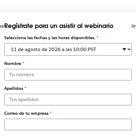
Regístrate para un asistir al webinario
estions, get expert insights, and see how Slack can streamli
Selecciona las fechas y las horas disponibles.
*
Nombre
*
Apellidos
*
Correo de tu empresa
*