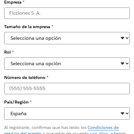
Empresa
*
Tamaño de la empresa
*
Rol
*
Número de teléfono
*
País/Región
*
Al registrarte, confirmas que has leído los
Condiciones de
servicio del evento
y que estás de acuerdo con ellos, además