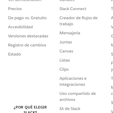
Precios
Slack Connect
T
De pago vs. Gratuito
Creador de flujos de
A
trabajo
Accesibilidad
Mensajería
Versiones destacadas
G
Juntas
Registro de cambios
Canvas
Estado
Listas
F
Clips
y
Aplicaciones e
integraciones
Uso compartido de
archivos
S
¿POR QUÉ ELEGIR
IA de Slack
V
SLACK?