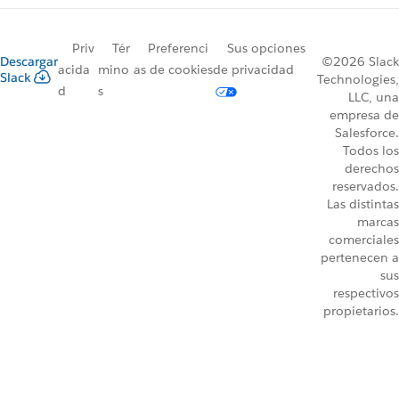
Priv
Tér
Preferenci
Sus opciones
Descargar
©2026 Slack
acida
mino
as de cookies
de privacidad
Slack
Technologies,
d
s
LLC, una
empresa de
Salesforce.
Todos los
derechos
reservados.
Las distintas
marcas
comerciales
pertenecen a
sus
respectivos
propietarios.