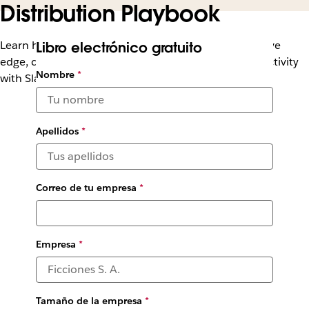
Distribution Playbook
Learn how media organizations can gain a competitive
Libro electrónico gratuito
edge, create quality content faster, and boost productivity
Nombre
*
with Slack
Apellidos
*
Correo de tu empresa
*
Empresa
*
Tamaño de la empresa
*