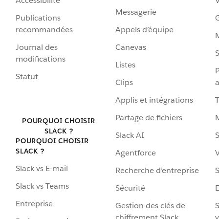
Accessibilité
Messagerie
Publications
G
recommandées
Appels d’équipe
Journal des
Canevas
S
modifications
Listes
P
Statut
Clips
a
Applis et intégrations
Partage de fichiers
POURQUOI CHOISIR
SLACK ?
Slack AI
S
POURQUOI CHOISIR
SLACK ?
Agentforce
V
Slack vs E-mail
Recherche d’entreprise
S
Slack vs Teams
Sécurité
Entreprise
Gestion des clés de
S
chiffrement Slack
v