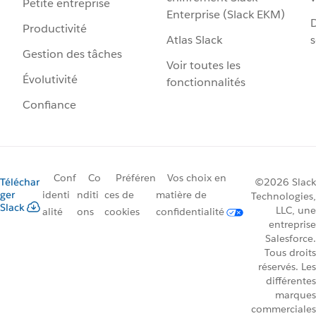
Petite entreprise
Enterprise (Slack EKM)
D
Productivité
Atlas Slack
s
Gestion des tâches
Voir toutes les
Évolutivité
fonctionnalités
Confiance
Conf
Co
Préféren
Vos choix en
Téléchar
©2026 Slack
ger
identi
nditi
ces de
matière de
Technologies,
Slack
LLC, une
alité
ons
cookies
confidentialité
entreprise
Salesforce.
Tous droits
réservés. Les
différentes
marques
commerciales