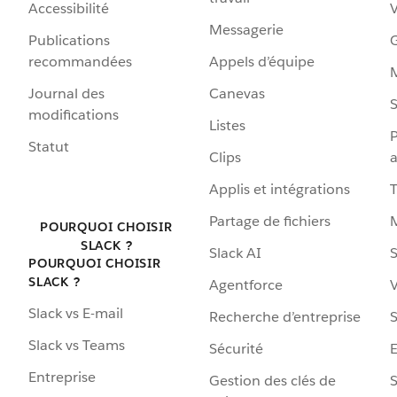
Accessibilité
Messagerie
Publications
G
recommandées
Appels d’équipe
Journal des
Canevas
S
modifications
Listes
P
Statut
Clips
a
Applis et intégrations
Partage de fichiers
POURQUOI CHOISIR
SLACK ?
Slack AI
S
POURQUOI CHOISIR
SLACK ?
Agentforce
V
Slack vs E-mail
Recherche d’entreprise
S
Slack vs Teams
Sécurité
Entreprise
Gestion des clés de
S