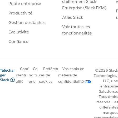
chiffrement Slack
v
Petite entreprise
Enterprise (Slack EKM)
D
Productivité
Atlas Slack
s
Gestion des tâches
Voir toutes les
Évolutivité
fonctionnalités
Confiance
Conf
Co
Préféren
Vos choix en
Téléchar
©2026 Slack
ger
identi
nditi
ces de
matière de
Technologies,
Slack
LLC, une
alité
ons
cookies
confidentialité
entreprise
Salesforce.
Tous droits
réservés. Les
différentes
marques
commerciales