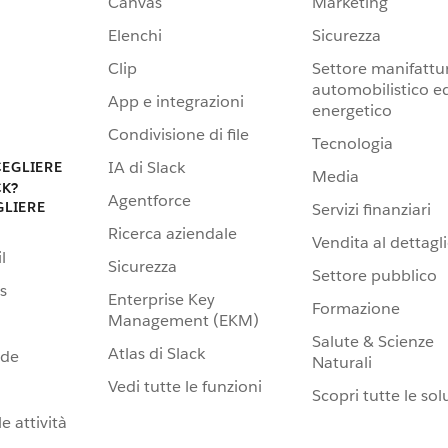
Canvas
Marketing
Elenchi
Sicurezza
Clip
Settore manifattur
automobilistico e
App e integrazioni
energetico
Condivisione di file
Tecnologia
IA di Slack
CEGLIERE
Media
CK?
Agentforce
GLIERE
Servizi finanziari
Ricerca aziendale
Vendita al dettagl
l
Sicurezza
Settore pubblico
s
Enterprise Key
Formazione
Management (EKM)
Salute & Scienze
Atlas di Slack
nde
Naturali
Vedi tutte le funzioni
Scopri tutte le sol
e attività