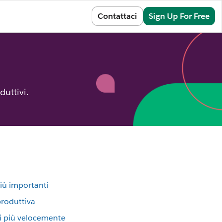
Sign In
Contattaci
Sign Up For Free
duttivi.
più importanti
produttiva
ti più velocemente