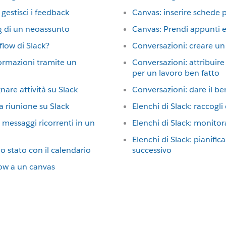
 gestisci i feedback
Canvas: inserire schede p
g di un neoassunto
Canvas: Prendi appunti e a
low di Slack?
Conversazioni: creare un
formazioni tramite un
Conversazioni: attribuire
per un lavoro ben fatto
are attività su Slack
Conversazioni: dare il b
a riunione su Slack
Elenchi di Slack: raccogli 
essaggi ricorrenti in un
Elenchi di Slack: monitora
Elenchi di Slack: pianifica
o stato con il calendario
successivo
low a un canvas