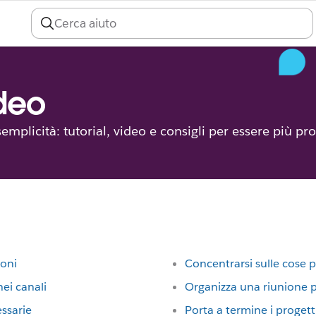
ideo
mplicità: tutorial, video e consigli per essere più pro
ioni
Concentrarsi sulle cose 
ei canali
Organizza una riunione 
essarie
Porta a termine i proget