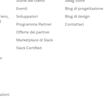
Storie dei clienti
Swag Store
Eventi
Blog di progettazione
iero,
Sviluppatori
Blog di design
d
Programma Partner
Contattaci
Offerte dei partner
Marketplace di Slack
Slack Certified
io
uzioni