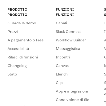
PRODOTTO
FUNZIONI
PRODOTTO
FUNZIONI
Guarda la demo
Canali
Prezzi
Slack Connect
I
A pagamento o Free
Workflow Builder
A
Accessibilità
Messaggistica
Rilasci di funzioni
Incontri
G
Changelog
Canvas
Stato
Elenchi
S
Clip
S
a
App e integrazioni
e
Condivisione di file