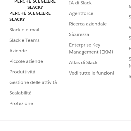
PERCHÉ SCEGLIERE
IA di Slack
SLACK?
Agentforce
PERCHÉ SCEGLIERE
S
SLACK?
Ricerca aziendale
V
Slack o e-mail
Sicurezza
S
Slack e Teams
Enterprise Key
Aziende
Management (EKM)
S
Piccole aziende
Atlas di Slack
N
Produttività
Vedi tutte le funzioni
S
Gestione delle attività
Scalabilità
Protezione