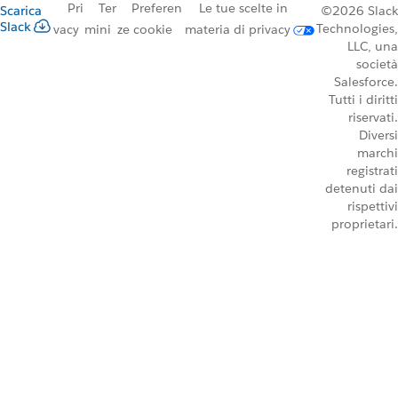
Pri
Ter
Preferen
Le tue scelte in
Scarica
©2026 Slack
Slack
Technologies,
vacy
mini
ze cookie
materia di privacy
LLC, una
società
Salesforce.
Tutti i diritti
riservati.
Diversi
marchi
registrati
detenuti dai
rispettivi
proprietari.