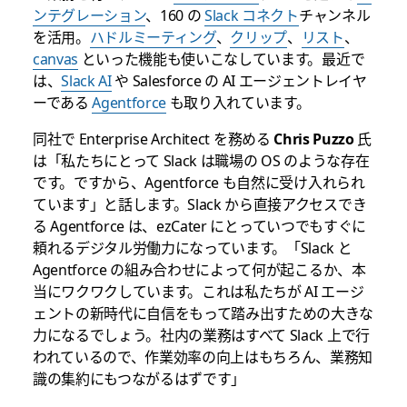
ンテグレーション
、160 の
Slack コネクト
チャンネル
を活用。
ハドルミーティング
、
クリップ
、
リスト
、
canvas
といった機能も使いこなしています。最近で
は、
Slack AI
や Salesforce の AI エージェントレイヤ
ーである
Agentforce
も取り入れています。
同社で Enterprise Architect を務める
Chris Puzzo
氏
は「私たちにとって Slack は職場の OS のような存在
です。ですから、Agentforce も自然に受け入れられ
ています」と話します。Slack から直接アクセスでき
る Agentforce は、ezCater にとっていつでもすぐに
頼れるデジタル労働力になっています。「Slack と
Agentforce の組み合わせによって何が起こるか、本
当にワクワクしています。これは私たちが AI エージ
ェントの新時代に自信をもって踏み出すための大きな
力になるでしょう。社内の業務はすべて Slack 上で行
われているので、作業効率の向上はもちろん、業務知
識の集約にもつながるはずです」