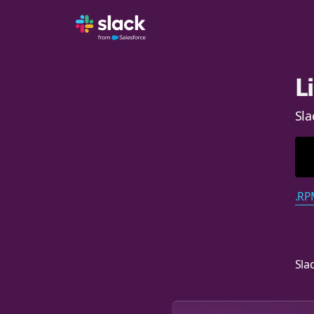
L
S
.R
Sl