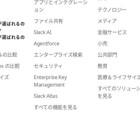
アプリとインテグレーシ
ョン
テクノロジー
ファイル共有
メディア
 が選ばれるの
？
Slack AI
金融サービス
 が選ばれるの
Agentforce
小売
エンタープライズ検索
公共部門
ールの比較
セキュリティ
教育
ams の比較
Enterprise Key
医療＆ライフサイ
イズ
Management
すべてのソリュー
Slack Atlas
を見る
すべての機能を見る