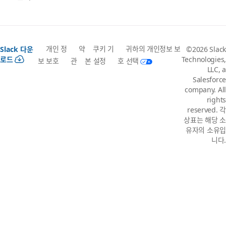
개인 정
약
쿠키 기
귀하의 개인정보 보
Slack 다운
©2026 Slack
로드
Technologies,
보 보호
관
본 설정
호 선택
LLC, a
Salesforce
company. All
rights
reserved. 각
상표는 해당 소
유자의 소유입
니다.