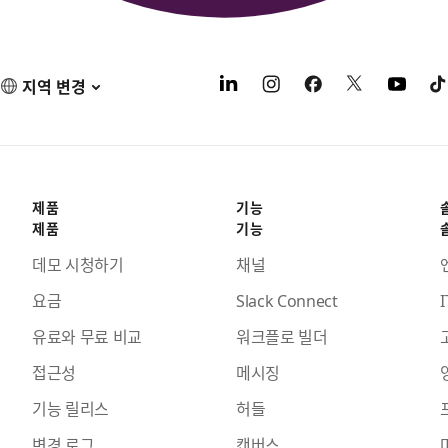
지역 변경
제품
기능
제품
기능
데모 시청하기
채널
요금
Slack Connect
I
유료와 무료 비교
워크플로 빌더
접근성
메시징
기능 릴리스
허들
변경 로그
캔버스