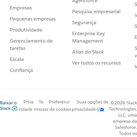
Agentforce
S
Empresas
Pesquisa empresarial
V
Pequenas empresas
Segurança
S
Produtividade
Enterprise Key
Management
Gerenciamento de
S
tarefas
Atlas do Slack
v
Escala
Ver todos os recursos
V
Confiança
Priva
Te
Preferênci
Suas opções de
Baixar o
©2026 Slack
Slack
Technologies,
cidade
rmos
as de cookies
privacidade
LLC, uma
empresa da
Salesforce.
Todos os