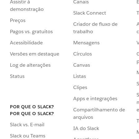
Assistir à
Canais
demonstração
Slack Connect
T
Preços
Criador de fluxo de
Pagos vs. gratuitos
trabalho
c
Acessibilidade
Mensagens
Versões em destaque
Círculos
p
Log de alterações
Canvas
Status
Listas
Clipes
S
Apps e integrações
POR QUE O SLACK?
Compartilhamento de
e
POR QUE O SLACK?
arquivos
Slack vs. E-mail
IA do Slack
Slack ou Teams