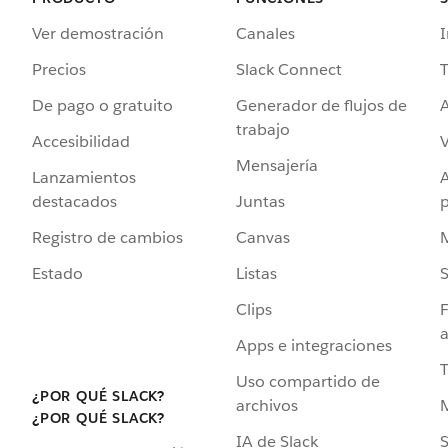
Ver demostración
Canales
I
Precios
Slack Connect
T
De pago o gratuito
Generador de flujos de
A
trabajo
Accesibilidad
Mensajería
Lanzamientos
destacados
Juntas
Registro de cambios
Canvas
Estado
Listas
Clips
F
a
Apps e integraciones
Uso compartido de
¿POR QUÉ SLACK?
archivos
¿POR QUÉ SLACK?
IA de Slack
S