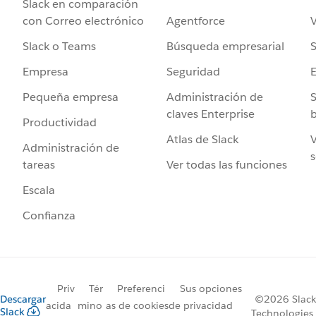
Slack en comparación
Agentforce
V
con Correo electrónico
Búsqueda empresarial
S
Slack o Teams
Seguridad
Empresa
Administración de
S
Pequeña empresa
claves Enterprise
b
Productividad
Atlas de Slack
V
Administración de
s
Ver todas las funciones
tareas
Escala
Confianza
Priv
Tér
Preferenci
Sus opciones
Descargar
©2026 Slack
acida
mino
as de cookies
de privacidad
Slack
Technologies,