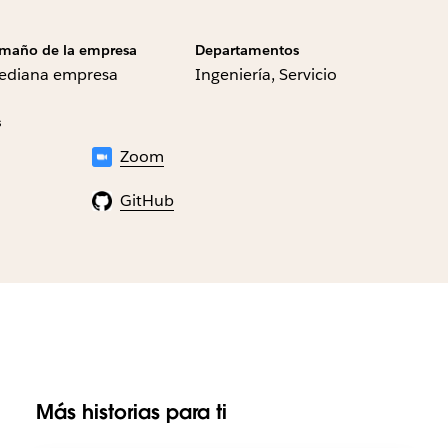
maño de la empresa
Departamentos
ediana empresa
Ingeniería, Servicio
s
Zoom
GitHub
Más historias para ti