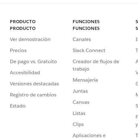
PRODUCTO
FUNCIONES
PRODUCTO
FUNCIONES
Ver demostración
Canales
I
Precios
Slack Connect
T
De pago vs. Gratuito
Creador de flujos de
A
trabajo
Accesibilidad
Mensajería
Versiones destacadas
G
Juntas
Registro de cambios
Canvas
Estado
Listas
F
Clips
y
Aplicaciones e