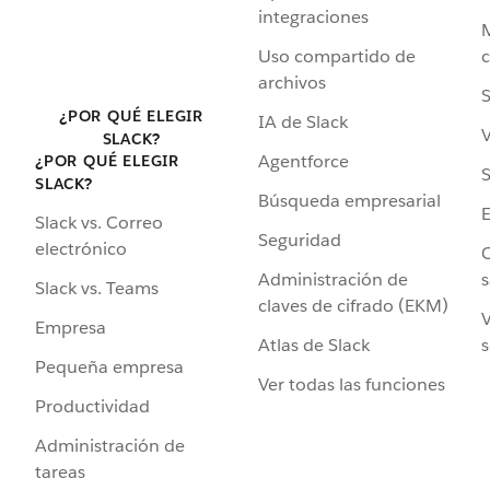
integraciones
Uso compartido de
archivos
S
¿POR QUÉ ELEGIR
IA de Slack
V
SLACK?
Agentforce
¿POR QUÉ ELEGIR
S
SLACK?
Búsqueda empresarial
Slack vs. Correo
Seguridad
electrónico
C
Administración de
s
Slack vs. Teams
claves de cifrado (EKM)
V
Empresa
Atlas de Slack
s
Pequeña empresa
Ver todas las funciones
Productividad
Administración de
tareas