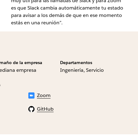
muy útil para las llamadas de Slack y para Zoom
es que Slack cambia automáticamente tu estado
para avisar a los demás de que en ese momento
estás en una reunión”.
maño de la empresa
Departamentos
ediana empresa
Ingeniería, Servicio
s
Zoom
GitHub