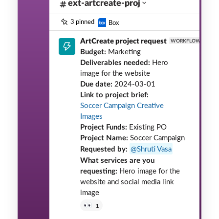
ext-artcreate-proj
3 pinned
Box
ArtCreate project request
10:5
WORKFLOW
Budget:
Marketing
Deliverables needed:
Hero
image for the website
Due date:
2024-03-01
Link to project brief:
Soccer Campaign Creative
Images
Project Funds:
Existing PO
Project Name:
Soccer Campaign
Requested by:
Shruti Vasa
What services are you
requesting:
Hero image for the
website and social media link
image
1