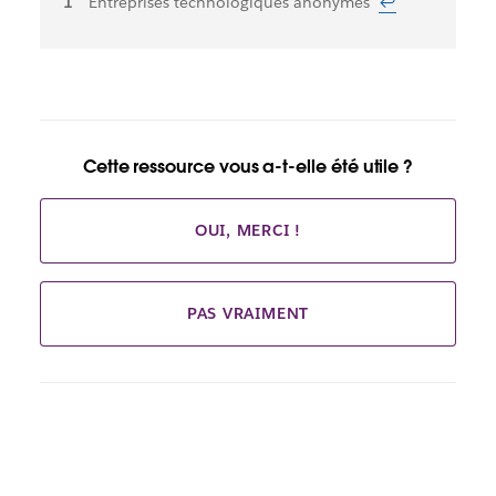
Notes
Entreprises technologiques anonymes
↩
de
bas
de
page
Cette ressource vous a-t-elle été utile ?
OUI, MERCI !
PAS VRAIMENT