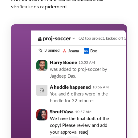
vérifications rapidement.
proj-soccer
Q2 top project, kicked off 5/11, 
3 pinned
Asana
Box
Harry Boone
10:55 AM
was added to proj-soccer by
Jagdeep Das.
A huddle happened
10:56 AM
You and 6 others were in the
huddle for 32 minutes.
Shruti Vasa
10:57 AM
We have the final draft of the
copy! Please review and add
your approval reacji