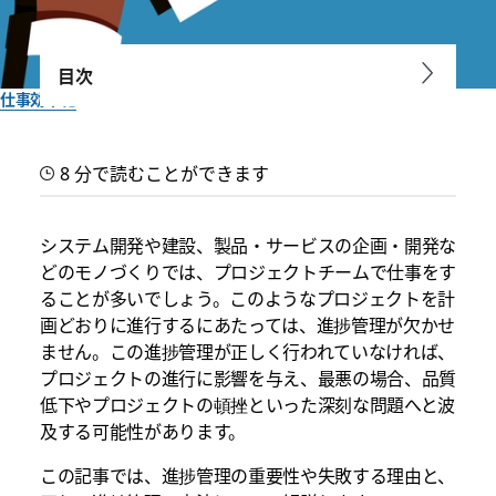
目次
仕事効率化
進捗管理はなぜ重要？失敗す
8 分で読むことができます
る理由や影響を正しい方法と
併せて解説
システム開発や建設、製品・サービスの企画・開発な
どのモノづくりでは、プロジェクトチームで仕事をす
ることが多いでしょう。このようなプロジェクトを計
特にプロジェクト型ビジネスにおいては、進捗管理が非常に重
画どおりに進行するにあたっては、進捗管理が欠かせ
要です。進捗管理の重要性や失敗する理由と、その対処法につ
ません。この進捗管理が正しく行われていなければ、
いて解説します。
プロジェクトの進行に影響を与え、最悪の場合、品質
低下やプロジェクトの頓挫といった深刻な問題へと波
Slack チーム一同作成
及する可能性があります。
2022年12月7日
この記事では、進捗管理の重要性や失敗する理由と、