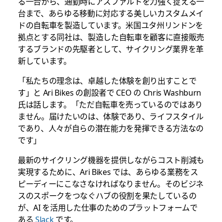
る一台から、通勤時にアスファルトを力強く捉える一
台まで、あらゆる移動に対応する美しいカスタムメイ
ドの自転車を製造しています。米国ユタ州リンドンを
拠点とする同社は、製造した自転車を顧客に直接販売
するブランドの先駆者として、サイクリング業界を革
新しています。
「私たちの理念は、卓越した体験を創り出すことで
す」と Ari Bikes の創設者で CEO の
Chris Washburn
氏は話します。「ただ自転車を売っているのではあり
ません。届けたいのは、体験であり、ライフスタイル
であり、人々が自らの潜在能力を発揮できる方法なの
です」
最新のサイクリング機器を提供しながらコスト削減も
実現するために、Ari Bikes では、あらゆる業務をス
ピーディーにこなさなければなりません。そのビジネ
スのスポークをつなぐハブの役割を果たしているの
が、AI を活用した仕事のためのプラットフォームで
ある
Slack
です。