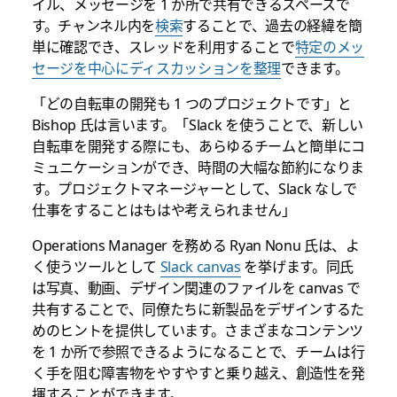
イル、メッセージを 1 か所で共有できるスペースで
す。チャンネル内を
検索
することで、過去の経緯を簡
単に確認でき、スレッドを利用することで
特定のメッ
セージを中心にディスカッションを整理
できます。
「どの自転車の開発も 1 つのプロジェクトです」と
Bishop 氏は言います。「Slack を使うことで、新しい
自転車を開発する際にも、あらゆるチームと簡単にコ
ミュニケーションができ、時間の大幅な節約になりま
す。プロジェクトマネージャーとして、Slack なしで
仕事をすることはもはや考えられません」
Operations Manager を務める Ryan Nonu 氏は、よ
く使うツールとして
Slack canvas
を挙げます。同氏
は写真、動画、デザイン関連のファイルを canvas で
共有することで、同僚たちに新製品をデザインするた
めのヒントを提供しています。さまざまなコンテンツ
を 1 か所で参照できるようになることで、チームは行
く手を阻む障害物をやすやすと乗り越え、創造性を発
揮することができます。