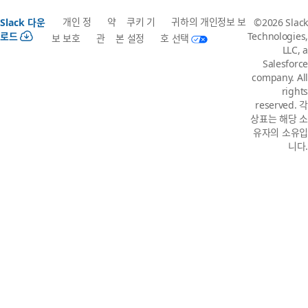
개인 정
약
쿠키 기
귀하의 개인정보 보
Slack 다운
©2026 Slack
로드
Technologies,
보 보호
관
본 설정
호 선택
LLC, a
Salesforce
company. All
rights
reserved. 각
상표는 해당 소
유자의 소유입
니다.