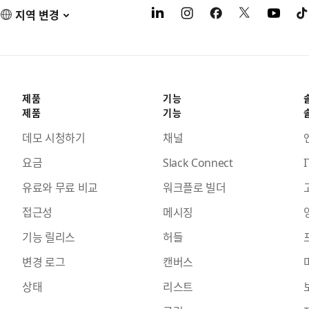
지역 변경
제품
기능
제품
기능
데모 시청하기
채널
요금
Slack Connect
I
유료와 무료 비교
워크플로 빌더
접근성
메시징
기능 릴리스
허들
변경 로그
캔버스
상태
리스트