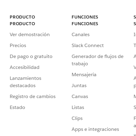
PRODUCTO
FUNCIONES
PRODUCTO
FUNCIONES
Ver demostración
Canales
I
Precios
Slack Connect
T
De pago o gratuito
Generador de flujos de
A
trabajo
Accesibilidad
Mensajería
Lanzamientos
destacados
Juntas
Registro de cambios
Canvas
Estado
Listas
Clips
F
a
Apps e integraciones