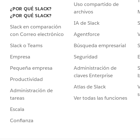
Uso compartido de
¿POR QUÉ SLACK?
archivos
¿POR QUÉ SLACK?
IA de Slack
S
Slack en comparación
Agentforce
V
con Correo electrónico
Búsqueda empresarial
S
Slack o Teams
Seguridad
Empresa
Administración de
S
Pequeña empresa
claves Enterprise
b
Productividad
Atlas de Slack
V
Administración de
s
Ver todas las funciones
tareas
Escala
Confianza