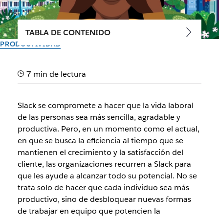
TABLA DE CONTENIDO
PRODUCTIVIDAD
Nuevas mejoras que
7 min de lectura
potencian Slack como tu
plataforma de productividad
Slack se compromete a hacer que la vida laboral
inteligente
de las personas sea más sencilla, agradable y
productiva. Pero, en un momento como el actual,
en que se busca la eficiencia al tiempo que se
Un vistazo a lo que llegará a Slack este año en Dreamforce
mantienen el crecimiento y la satisfacción del
cliente, las organizaciones recurren a Slack para
El equipo de Slack
que les ayude a alcanzar todo su potencial. No se
6 de septiembre de 2023
trata solo de hacer que cada individuo sea más
productivo, sino de desbloquear nuevas formas
de trabajar en equipo que potencien la