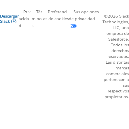
Priv
Tér
Preferenci
Sus opciones
Descargar
©2026 Slack
acida
mino
as de cookies
de privacidad
Slack
Technologies,
d
s
LLC, una
empresa de
Salesforce.
Todos los
derechos
reservados.
Las distintas
marcas
comerciales
pertenecen a
sus
respectivos
propietarios.