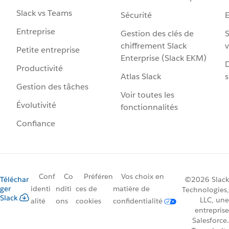
Slack vs Teams
Sécurité
Entreprise
Gestion des clés de
S
chiffrement Slack
v
Petite entreprise
Enterprise (Slack EKM)
D
Productivité
Atlas Slack
s
Gestion des tâches
Voir toutes les
Évolutivité
fonctionnalités
Confiance
Conf
Co
Préféren
Vos choix en
Téléchar
©2026 Slack
ger
identi
nditi
ces de
matière de
Technologies,
Slack
LLC, une
alité
ons
cookies
confidentialité
entreprise
Salesforce.