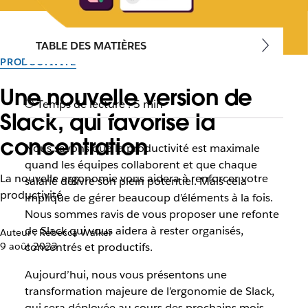
TABLE DES MATIÈRES
PRODUCTIVITÉ
Une nouvelle version de
Temps de lecture : 5 min
Slack, qui favorise la
concentration
Nous savons que la productivité est maximale
quand les équipes collaborent et que chaque
La nouvelle ergonomie vous aidera à renforcer votre
salarié délivre son plein potentiel. Mais cela
productivité
implique de gérer beaucoup d’éléments à la fois.
Nous sommes ravis de vous proposer une refonte
de Slack qui vous aidera à rester organisés,
Auteur : Rebecca Walker
9 août 2023
concentrés et productifs.
Aujourd’hui, nous vous présentons une
transformation majeure de l’ergonomie de Slack,
qui sera déployée au cours des prochains mois.