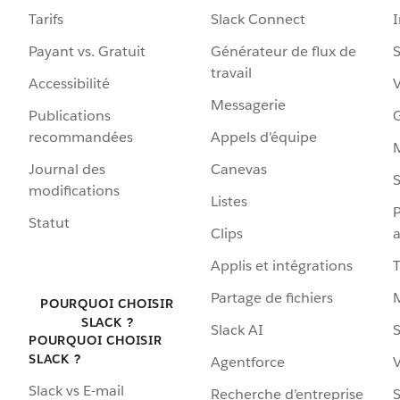
Tarifs
Slack Connect
Payant vs. Gratuit
Générateur de flux de
S
travail
Accessibilité
Messagerie
Publications
G
recommandées
Appels d’équipe
Journal des
Canevas
S
modifications
Listes
P
Statut
Clips
a
Applis et intégrations
Partage de fichiers
POURQUOI CHOISIR
SLACK ?
Slack AI
S
POURQUOI CHOISIR
SLACK ?
Agentforce
V
Slack vs E-mail
Recherche d’entreprise
S