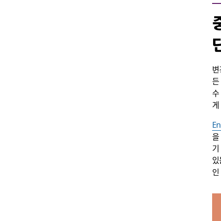
변
든
수
게
En
을
기
있
인