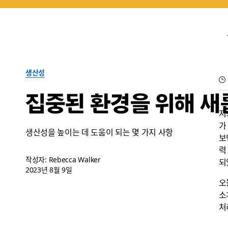
생산성
집중된 환경을 위해 새롭
저
가
생산성을 높이는 데 도움이 되는 몇 가지 사항
보
력
작성자: Rebecca Walker
되
2023년 8월 9일
오
소
처