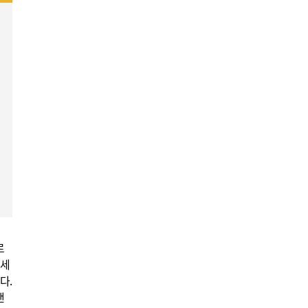
르
하세
다.
캔