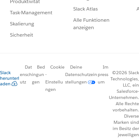
Produktivität
Slack Atlas
Task-Management
Alle Funktionen
Skalierung
anzeigen
Sicherheit
Dat
Bed
Cookie
Deine
Im
Slack
©2026 Slack
ensch
ingun
-
Datenschutzein
press
herunterl
Technologies,
utz
gen
Einstellu
stellungen
um
aden
LLC, ein
ngen
Salesforce-
Unternehmen.
Alle Rechte
vorbehalten.
Diverse
Marken sind
im Besitz der
jeweiligen