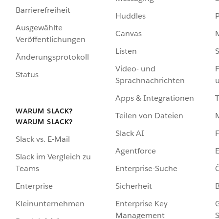
Barrierefreiheit
Huddles
Ausgewählte
Canvas
Veröffentlichungen
Listen
S
Änderungsprotokoll
Video- und
F
Status
Sprachnachrichten
Apps & Integrationen
WARUM SLACK?
Teilen von Dateien
WARUM SLACK?
Slack AI
F
Slack vs. E-Mail
Agentforce
E
Slack im Vergleich zu
Enterprise-Suche
Ö
Teams
Sicherheit
Enterprise
Enterprise Key
G
Kleinunternehmen
Management
S