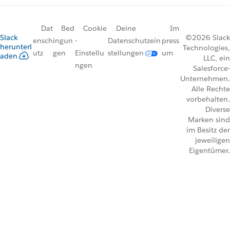
Dat
Bed
Cookie
Deine
Im
Slack
©2026 Slack
ensch
ingun
-
Datenschutzein
press
herunterl
Technologies,
utz
gen
Einstellu
stellungen
um
aden
LLC, ein
ngen
Salesforce-
Unternehmen.
Alle Rechte
vorbehalten.
Diverse
Marken sind
im Besitz der
jeweiligen
Eigentümer.