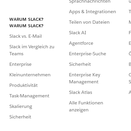
Sprachnachrichten
Apps & Integrationen
WARUM SLACK?
Teilen von Dateien
WARUM SLACK?
Slack AI
F
Slack vs. E-Mail
Agentforce
E
Slack im Vergleich zu
Enterprise-Suche
Ö
Teams
Sicherheit
Enterprise
Enterprise Key
G
Kleinunternehmen
Management
S
Produktivität
Slack Atlas
Task-Management
Alle Funktionen
Skalierung
anzeigen
Sicherheit