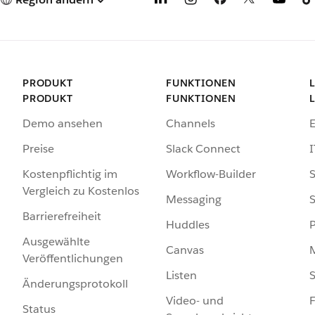
PRODUKT
FUNKTIONEN
PRODUKT
FUNKTIONEN
Demo ansehen
Channels
Preise
Slack Connect
I
Kostenpflichtig im
Workflow-Builder
S
Vergleich zu Kostenlos
Messaging
S
Barrierefreiheit
Huddles
Ausgewählte
Canvas
Veröffentlichungen
Listen
S
Änderungsprotokoll
Video- und
F
Status