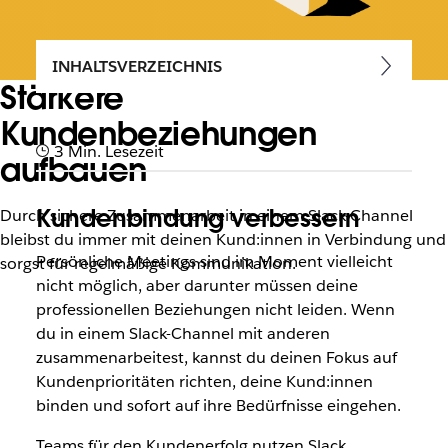
INHALTSVERZEICHNIS
Stärkere
Kundenbeziehungen
3 Min. Lesezeit
aufbauen
Kundenbindung verbessern
Durch sichere Zusammenarbeit in einem Slack-Channel
bleibst du immer mit deinen Kund:innen in Verbindung und
Persönliche Meetings sind im Moment vielleicht
sorgst für regelmäßige Kommunikation.
nicht möglich, aber darunter müssen deine
professionellen Beziehungen nicht leiden. Wenn
du in einem Slack-Channel mit anderen
zusammenarbeitest, kannst du deinen Fokus auf
Kundenprioritäten richten, deine Kund:innen
binden und sofort auf ihre Bedürfnisse eingehen.
Teams für den Kundenerfolg nutzen Slack