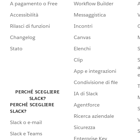
A pagamento o Free
Workflow Builder
A
Accessibilità
Messaggistica
Rilasci di funzioni
Incontri
G
Changelog
Canvas
Stato
Elenchi
S
Clip
S
a
App e integrazioni
e
Condivisione di file
PERCHÉ SCEGLIERE
IA di Slack
SLACK?
Agentforce
PERCHÉ SCEGLIERE
S
SLACK?
Ricerca aziendale
V
Slack o e-mail
Sicurezza
S
Slack e Teams
Enterprise Key