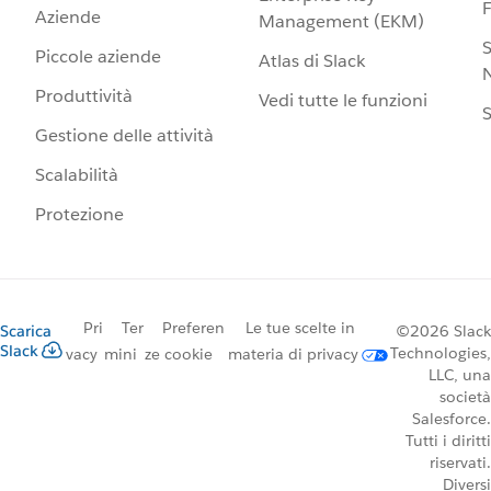
Aziende
Management (EKM)
S
Piccole aziende
Atlas di Slack
N
Produttività
Vedi tutte le funzioni
S
Gestione delle attività
Scalabilità
Protezione
Pri
Ter
Preferen
Le tue scelte in
Scarica
©2026 Slack
Slack
Technologies,
vacy
mini
ze cookie
materia di privacy
LLC, una
società
Salesforce.
Tutti i diritti
riservati.
Diversi