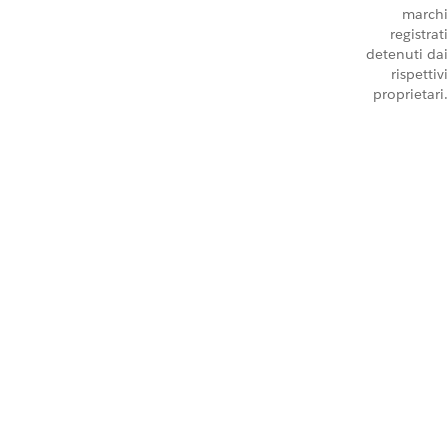
marchi
registrati
detenuti dai
rispettivi
proprietari.