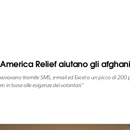
 America Relief aiutano gli afghani
ravano tramite SMS, e-mail ed Excel a un picco di 200 p
o in base alle esigenze dei volontari.”