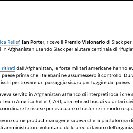
ca Relief
,
Ian Porter
, riceve il
Premio Visionario
di Slack per
 in Afghanistan usando Slack per aiutare centinaia di rifugia
 ritirati
dall’Afghanistan, le forze militari americane hanno eva
e il paese prima che i talebani ne assumessero il controllo. Dur
ischi per trovare un passaggio sicuro per fuggire dal paese.
aveva servito in Afghanistan al fianco di interpreti locali che 
 a Team America Relief (TAR), una rete ad hoc di volontari ci
 coordinare le risorse per evacuare o trasferire in modo respo
lavoro come product manager e sapeva che la piattaforma di
 di amministratore volontario delle aree di lavoro dell’organi