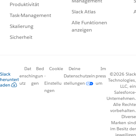
Management
S
Produktivität
Slack Atlas
Task-Management
Alle Funktionen
Skalierung
anzeigen
Sicherheit
Dat
Bed
Cookie
Deine
Im
Slack
©2026 Slack
ensch
ingun
-
Datenschutzein
press
herunterl
Technologies,
utz
gen
Einstellu
stellungen
um
aden
LLC, ein
ngen
Salesforce-
Unternehmen.
Alle Rechte
vorbehalten.
Diverse
Marken sind
im Besitz der
jeweiligen