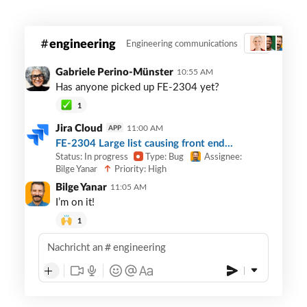
A
engineering
Engineering communications
3
sample
custom
Gabriele Perino-Münster
10:55 AM
bot
Has anyone picked up FE-2304 yet?
integration
1
usage
Jira Cloud
11:00 AM
APP
FE-2304 Large list causing front end...
Status: In progress
Type: Bug
Assignee:
Priority: High
Bilge Yanar
Bilge Yanar
11:05 AM
I’m on it!
1
Nachricht an
engineering