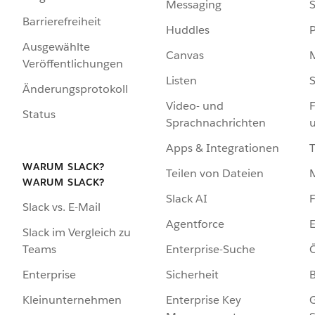
Messaging
S
Barrierefreiheit
Huddles
Ausgewählte
Canvas
Veröffentlichungen
Listen
S
Änderungsprotokoll
Video- und
F
Status
Sprachnachrichten
Apps & Integrationen
WARUM SLACK?
Teilen von Dateien
WARUM SLACK?
Slack AI
F
Slack vs. E-Mail
Agentforce
E
Slack im Vergleich zu
Enterprise-Suche
Ö
Teams
Sicherheit
Enterprise
Enterprise Key
G
Kleinunternehmen