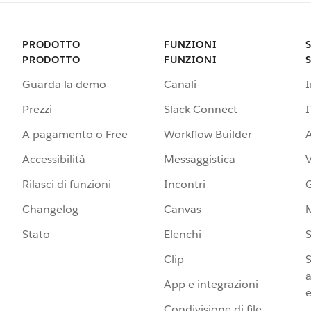
PRODOTTO
FUNZIONI
PRODOTTO
FUNZIONI
Guarda la demo
Canali
Prezzi
Slack Connect
I
A pagamento o Free
Workflow Builder
A
Accessibilità
Messaggistica
Rilasci di funzioni
Incontri
G
Changelog
Canvas
Stato
Elenchi
S
Clip
S
a
App e integrazioni
e
Condivisione di file