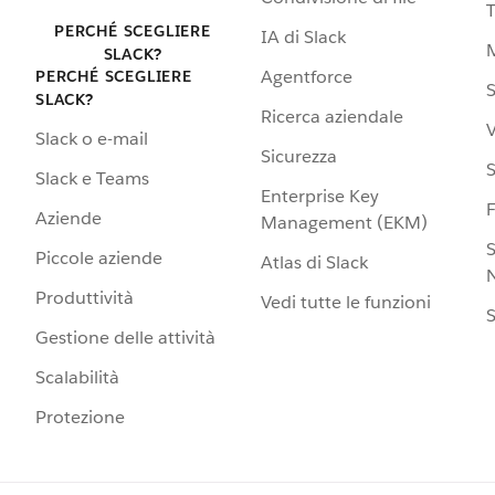
PERCHÉ SCEGLIERE
IA di Slack
SLACK?
Agentforce
PERCHÉ SCEGLIERE
S
SLACK?
Ricerca aziendale
V
Slack o e-mail
Sicurezza
S
Slack e Teams
Enterprise Key
Aziende
Management (EKM)
S
Piccole aziende
Atlas di Slack
N
Produttività
Vedi tutte le funzioni
S
Gestione delle attività
Scalabilità
Protezione