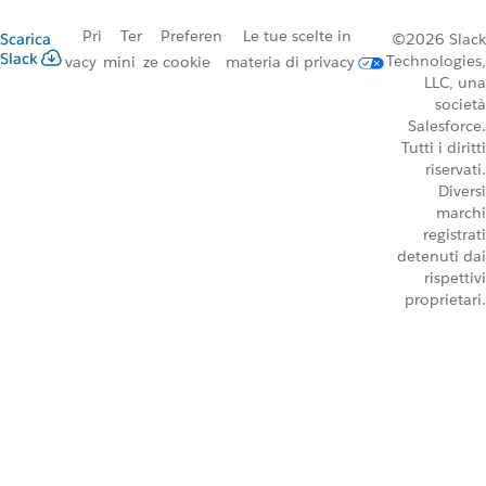
Pri
Ter
Preferen
Le tue scelte in
Scarica
©2026 Slack
Slack
Technologies,
vacy
mini
ze cookie
materia di privacy
LLC, una
società
Salesforce.
Tutti i diritti
riservati.
Diversi
marchi
registrati
detenuti dai
rispettivi
proprietari.