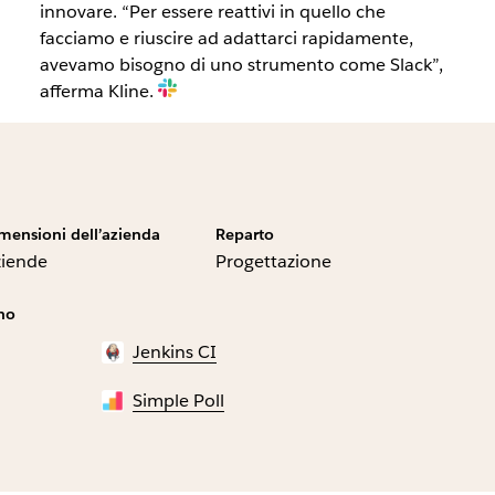
innovare. “Per essere reattivi in quello che
facciamo e riuscire ad adattarci rapidamente,
avevamo bisogno di uno strumento come Slack”,
afferma Kline.
mensioni dell’azienda
Reparto
ziende
Progettazione
ano
Jenkins CI
Simple Poll