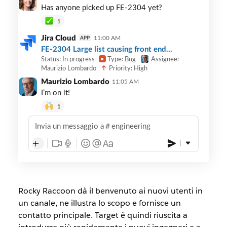
bot
Has anyone picked up FE-2304 yet?
integration
1
usage
Jira Cloud
11:00 AM
APP
FE-2304 Large list causing front end...
Status: In progress
Type: Bug
Assignee:
Priority: High
Maurizio Lombardo
Maurizio Lombardo
11:05 AM
I’m on it!
1
Invia un messaggio a
engineering
Rocky Raccoon dà il benvenuto ai nuovi utenti in
un canale, ne illustra lo scopo e fornisce un
contatto principale. Target è quindi riuscita a