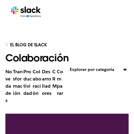
EL BLOG DE SLACK
Colaboración
Explorar por categoría
No
Tran
Pro
Col
Des
C
Co
ve
sfor
duc
abo
arro
R
m
da
mac
tivi
raci
llad
M
pa
de
ión
dad
ón
ores
rar
s