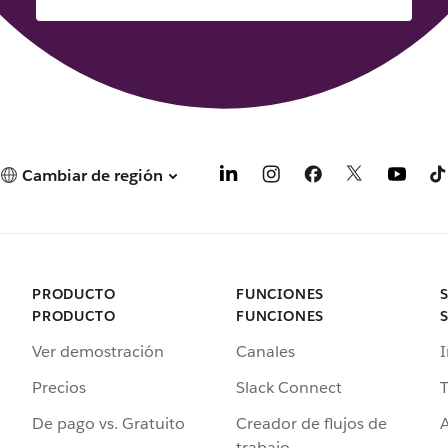
Cambiar de región
PRODUCTO
FUNCIONES
PRODUCTO
FUNCIONES
Ver demostración
Canales
I
Precios
Slack Connect
T
De pago vs. Gratuito
Creador de flujos de
A
trabajo