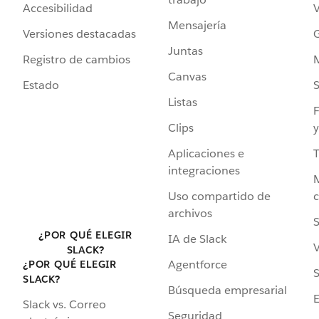
Accesibilidad
Mensajería
Versiones destacadas
G
Juntas
Registro de cambios
Canvas
Estado
Listas
F
Clips
y
Aplicaciones e
integraciones
Uso compartido de
archivos
S
¿POR QUÉ ELEGIR
IA de Slack
V
SLACK?
Agentforce
¿POR QUÉ ELEGIR
S
SLACK?
Búsqueda empresarial
Slack vs. Correo
Seguridad