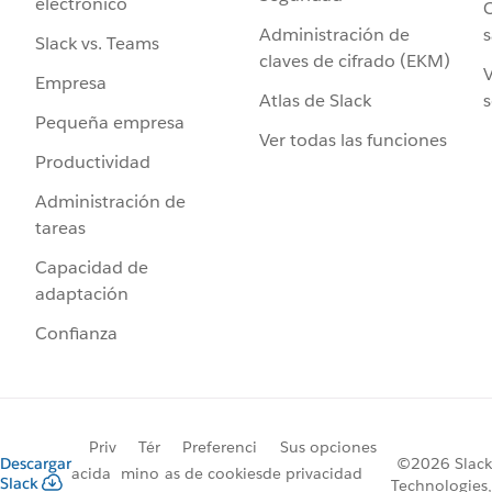
electrónico
C
Administración de
s
Slack vs. Teams
claves de cifrado (EKM)
V
Empresa
Atlas de Slack
s
Pequeña empresa
Ver todas las funciones
Productividad
Administración de
tareas
Capacidad de
adaptación
Confianza
Priv
Tér
Preferenci
Sus opciones
Descargar
©2026 Slack
acida
mino
as de cookies
de privacidad
Slack
Technologies,