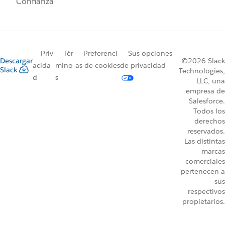
Confianza
Priv
Tér
Preferenci
Sus opciones
Descargar
©2026 Slack
acida
mino
as de cookies
de privacidad
Slack
Technologies,
d
s
LLC, una
empresa de
Salesforce.
Todos los
derechos
reservados.
Las distintas
marcas
comerciales
pertenecen a
sus
respectivos
propietarios.