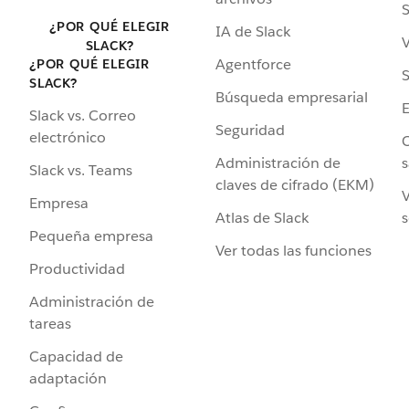
S
¿POR QUÉ ELEGIR
IA de Slack
V
SLACK?
Agentforce
¿POR QUÉ ELEGIR
S
SLACK?
Búsqueda empresarial
Slack vs. Correo
Seguridad
electrónico
C
Administración de
s
Slack vs. Teams
claves de cifrado (EKM)
V
Empresa
Atlas de Slack
s
Pequeña empresa
Ver todas las funciones
Productividad
Administración de
tareas
Capacidad de
adaptación