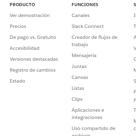
PRODUCTO
FUNCIONES
Ver demostración
Canales
I
Precios
Slack Connect
T
De pago vs. Gratuito
Creador de flujos de
A
trabajo
Accesibilidad
Mensajería
Versiones destacadas
G
Juntas
Registro de cambios
Canvas
Estado
Listas
F
Clips
y
Aplicaciones e
integraciones
Uso compartido de
archivos