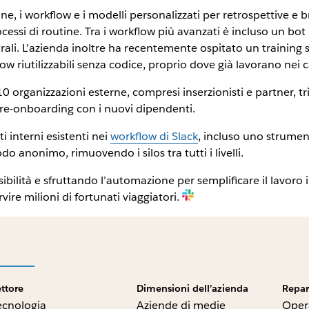
ne, i workflow e i modelli personalizzati per retrospettive e 
ssi di routine. Tra i workflow più avanzati è incluso un bot 
trali. L’azienda inoltre ha recentemente ospitato un training 
ow riutilizzabili senza codice, proprio dove già lavorano nei c
0 organizzazioni esterne, compresi inserzionisti e partner, t
 pre-onboarding con i nuovi dipendenti.
 interni esistenti nei
workflow di Slack
, incluso uno strume
o anonimo, rimuovendo i silos tra tutti i livelli.
sibilità e sfruttando l’automazione per semplificare il lavor
vire milioni di fortunati viaggiatori.
ettore
Dimensioni dell’azienda
Repar
ecnologia
Aziende di medie
Opera