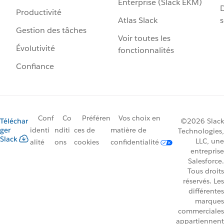
Enterprise (Slack EKM)
D
Productivité
Atlas Slack
s
Gestion des tâches
Voir toutes les
Évolutivité
fonctionnalités
Confiance
Conf
Co
Préféren
Vos choix en
Téléchar
©2026 Slack
ger
identi
nditi
ces de
matière de
Technologies,
Slack
LLC, une
alité
ons
cookies
confidentialité
entreprise
Salesforce.
Tous droits
réservés. Les
différentes
marques
commerciales
appartiennent