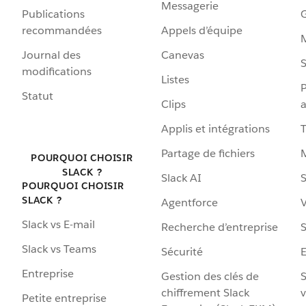
Messagerie
Publications
G
recommandées
Appels d’équipe
Journal des
Canevas
S
modifications
Listes
P
Statut
Clips
a
Applis et intégrations
Partage de fichiers
POURQUOI CHOISIR
SLACK ?
Slack AI
S
POURQUOI CHOISIR
SLACK ?
Agentforce
V
Slack vs E-mail
Recherche d’entreprise
S
Slack vs Teams
Sécurité
Entreprise
Gestion des clés de
S
chiffrement Slack
v
Petite entreprise