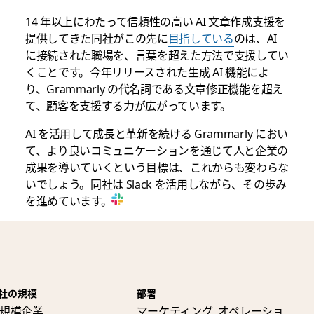
14 年以上にわたって信頼性の高い AI 文章作成支援を
提供してきた同社がこの先に
目指している
のは、AI
に接続された職場を、言葉を超えた方法で支援してい
くことです。今年リリースされた生成 AI 機能によ
り、Grammarly の代名詞である文章修正機能を超え
て、顧客を支援する力が広がっています。
AI を活用して成長と革新を続ける Grammarly におい
て、より良いコミュニケーションを通じて人と企業の
成果を導いていくという目標は、これからも変わらな
いでしょう。同社は Slack を活用しながら、その歩み
を進めています。
社の規模
部署
規模企業
マーケティング, オペレーショ