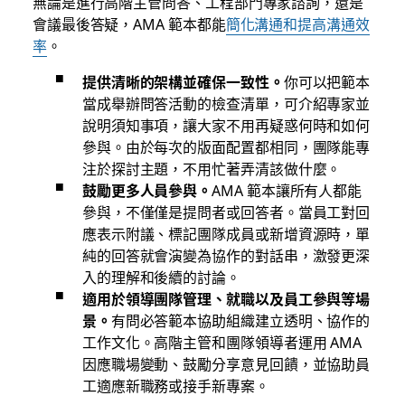
無論是進行高階主管問答、工程部門專家諮詢，還是
會議最後答疑，AMA 範本都能
簡化溝通和提高溝通效
率
。
提供清晰的架構並確保一致性。
你可以把範本
當成舉辦問答活動的檢查清單，可介紹專家並
說明須知事項，讓大家不用再疑惑何時和如何
參與。由於每次的版面配置都相同，團隊能專
注於探討主題，不用忙著弄清該做什麼。
鼓勵更多人員參與。
AMA 範本讓所有人都能
參與，不僅僅是提問者或回答者。當員工對回
應表示附議、標記團隊成員或新增資源時，單
純的回答就會演變為協作的對話串，激發更深
入的理解和後續的討論。
適用於領導團隊管理、就職以及員工參與等場
景。
有問必答範本協助組織建立透明、協作的
工作文化。高階主管和團隊領導者運用 AMA
因應職場變動、鼓勵分享意見回饋，並協助員
工適應新職務或接手新專案。