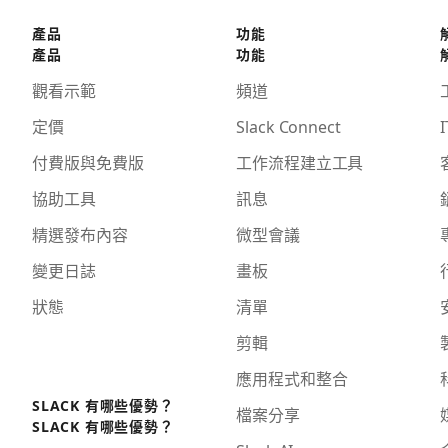
產品
功能
產品
功能
觀看示範
頻道
定價
Slack Connect
I
付費版與免費版
工作流程建立工具
協助工具
訊息
精選發布內容
微型會議
變更日誌
畫板
狀態
清單
剪輯
應用程式和整合
SLACK 有哪些優勢？
檔案分享
SLACK 有哪些優勢？