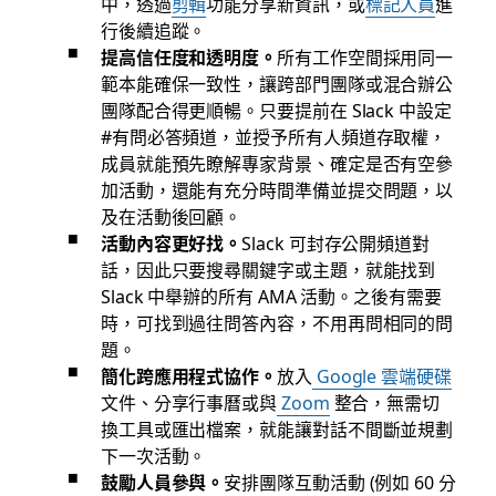
中，透過
剪輯
功能分享新資訊，或
標記人員
進
行後續追蹤。
提高信任度和透明度。
所有工作空間採用同一
範本能確保一致性，讓跨部門團隊或混合辦公
團隊配合得更順暢。只要提前在 Slack 中設定
#有問必答頻道，並授予所有人頻道存取權，
成員就能預先瞭解專家背景、確定是否有空參
加活動，還能有充分時間準備並提交問題，以
及在活動後回顧。
活動內容更好找。
Slack 可封存公開頻道對
話，因此只要搜尋關鍵字或主題，就能找到
Slack 中舉辦的所有 AMA 活動。之後有需要
時，可找到過往問答內容，不用再問相同的問
題。
簡化跨應用程式協作。
放入
Google 雲端硬碟
文件、分享行事曆或與
Zoom
整合，無需切
換工具或匯出檔案，就能讓對話不間斷並規劃
下一次活動。
鼓勵人員參與。
安排團隊互動活動 (例如 60 分