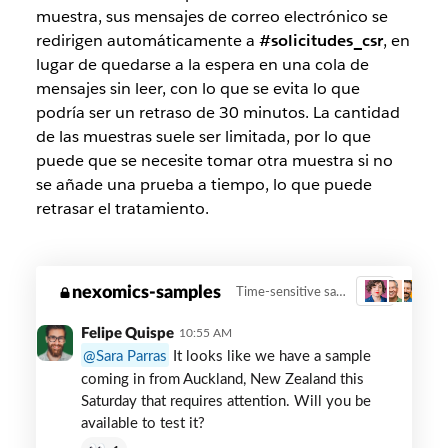
muestra, sus mensajes de correo electrónico se
redirigen automáticamente a
#solicitudes_csr
, en
lugar de quedarse a la espera en una cola de
mensajes sin leer, con lo que se evita lo que
podría ser un retraso de 30 minutos. La cantidad
de las muestras suele ser limitada, por lo que
puede que se necesite tomar otra muestra si no
se añade una prueba a tiempo, lo que puede
retrasar el tratamiento.
A
nexomics-samples
Time-sensitive sample arrival
3
sample
sales
Felipe Quispe
10:55 AM
and
Sara Parras
It looks like we have a sample
enterprise
coming in from Auckland, New Zealand this
conversation
Saturday that requires attention. Will you be
in
available to test it?
Slack