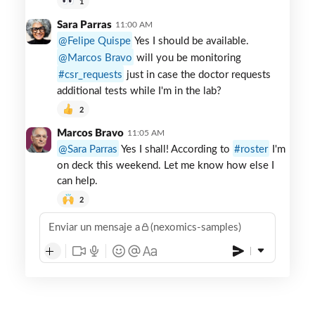
1
Sara Parras
11:00 AM
Felipe Quispe
Yes I should be available.
Marcos Bravo
will you be monitoring
csr_requests
just in case the doctor requests
additional tests while I'm in the lab?
2
Marcos Bravo
11:05 AM
Sara Parras
Yes I shall! According to
roster
I'm
on deck this weekend. Let me know how else I
can help.
2
Enviar un mensaje a
(nexomics-samples)