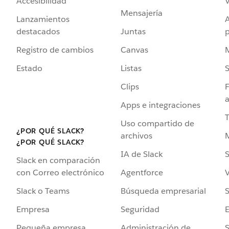
Accesibilidad
Mensajería
Lanzamientos
destacados
Juntas
Registro de cambios
Canvas
Estado
Listas
Clips
F
a
Apps e integraciones
Uso compartido de
¿POR QUÉ SLACK?
archivos
¿POR QUÉ SLACK?
IA de Slack
S
Slack en comparación
Agentforce
V
con Correo electrónico
Búsqueda empresarial
S
Slack o Teams
Seguridad
Empresa
Administración de
S
Pequeña empresa