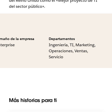
del Reino Unido como el «Mejor proyecto de TI
del sector público».
maño de la empresa
Departamentos
terprise
Ingeniería, TI, Marketing,
Operaciones, Ventas,
Servicio
Más historias para ti