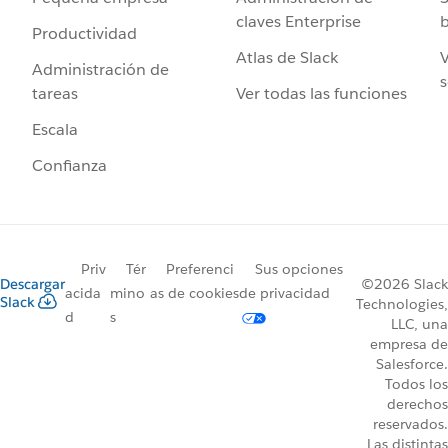
claves Enterprise
b
Productividad
Atlas de Slack
V
Administración de
s
Ver todas las funciones
tareas
Escala
Confianza
Priv
Tér
Preferenci
Sus opciones
Descargar
©2026 Slack
acida
mino
as de cookies
de privacidad
Slack
Technologies,
d
s
LLC, una
empresa de
Salesforce.
Todos los
derechos
reservados.
Las distintas