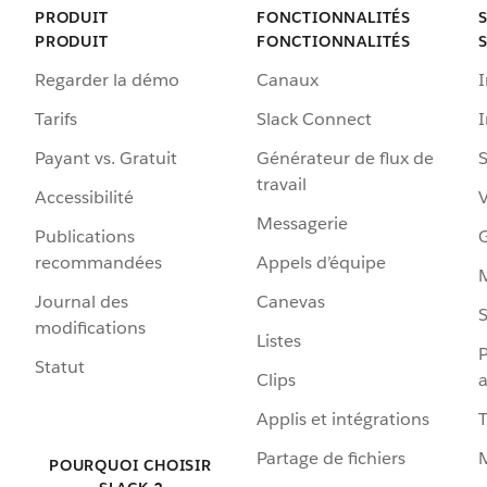
PRODUIT
FONCTIONNALITÉS
PRODUIT
FONCTIONNALITÉS
Regarder la démo
Canaux
I
Tarifs
Slack Connect
Payant vs. Gratuit
Générateur de flux de
S
travail
Accessibilité
Messagerie
Publications
G
recommandées
Appels d’équipe
Journal des
Canevas
S
modifications
Listes
P
Statut
Clips
a
Applis et intégrations
Partage de fichiers
POURQUOI CHOISIR