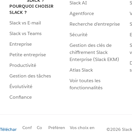
SLACK ?
Slack AI
S
POURQUOI CHOISIR
SLACK ?
Agentforce
V
Slack vs E-mail
Recherche d’entreprise
S
Slack vs Teams
Sécurité
Entreprise
Gestion des clés de
S
chiffrement Slack
v
Petite entreprise
Enterprise (Slack EKM)
D
Productivité
Atlas Slack
s
Gestion des tâches
Voir toutes les
Évolutivité
fonctionnalités
Confiance
Conf
Co
Préféren
Vos choix en
Téléchar
©2026 Slack