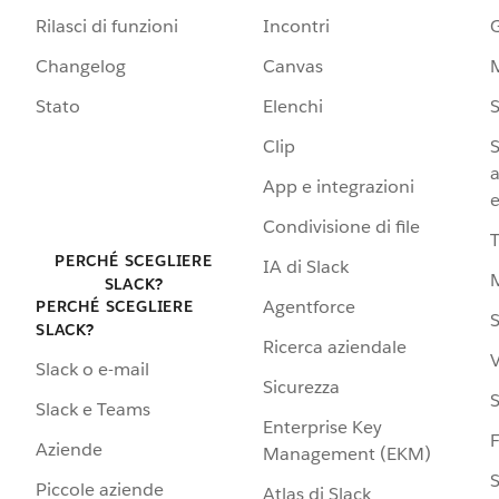
Rilasci di funzioni
Incontri
G
Changelog
Canvas
Stato
Elenchi
S
Clip
S
a
App e integrazioni
e
Condivisione di file
PERCHÉ SCEGLIERE
IA di Slack
SLACK?
Agentforce
PERCHÉ SCEGLIERE
S
SLACK?
Ricerca aziendale
V
Slack o e-mail
Sicurezza
S
Slack e Teams
Enterprise Key
Aziende
Management (EKM)
S
Piccole aziende
Atlas di Slack