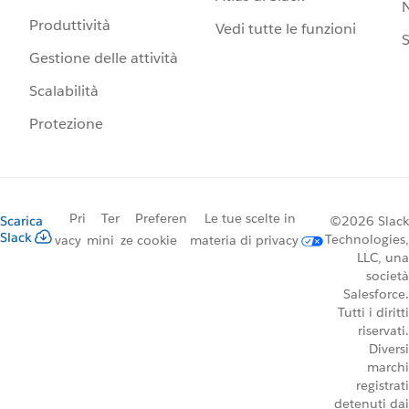
N
Produttività
Vedi tutte le funzioni
S
Gestione delle attività
Scalabilità
Protezione
Pri
Ter
Preferen
Le tue scelte in
Scarica
©2026 Slack
Slack
Technologies,
vacy
mini
ze cookie
materia di privacy
LLC, una
società
Salesforce.
Tutti i diritti
riservati.
Diversi
marchi
registrati
detenuti dai