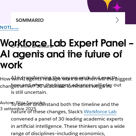
SOMMARIO
NOTIZIE
Workforce Lab Expert Panel –
1 min. di lettura
AI agents and the future of
work
AI is transforming the way we work—but exactly
How will AI agents reshape work and when will the biggest
how and when the biggest advances will play out
changes arrive? 30 academic luminaries weigh in.
is still uncertain.
Autore: Eliza Sarasohn
To better understand both the timeline and the
3 settembre 2025
nature of these changes, Slack’s
Workforce Lab
convened a panel of 30 leading academic experts
in artificial intelligence. These thinkers span a wide
range of disciplines—including economics,