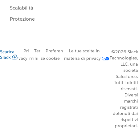
Scalabilità
Protezione
Pri
Ter
Preferen
Le tue scelte in
Scarica
©2026 Slack
Slack
Technologies,
vacy
mini
ze cookie
materia di privacy
LLC, una
società
Salesforce.
Tutti i diritti
riservati.
Diversi
marchi
registrati
detenuti dai
rispettivi
proprietari.