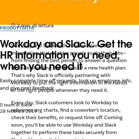
2 min. di lettura
PRODUTTIVITÀ
Workday and Slack: Get the
Workday and Slack both contain essential
HR information you need,
information that enables people to do their jobs —
from finding the best person to answer a question
when you need it
to understanding the details of a new health plan.
That’s why Slack is officially partnering with
Easily complete time off requests, look up employee info,
Workday to put the right information in the hands
and give peer feedback
of the right people whenever they need it.
Every day, Slack customers look to Workday to
Il team di Slack
reference org charts, find a coworker’s location,
28 febbraio 2019
check their benefits, or request time off. Coming
soon, you’ll be able to use Workday and Slack
together to perform these tasks securely from