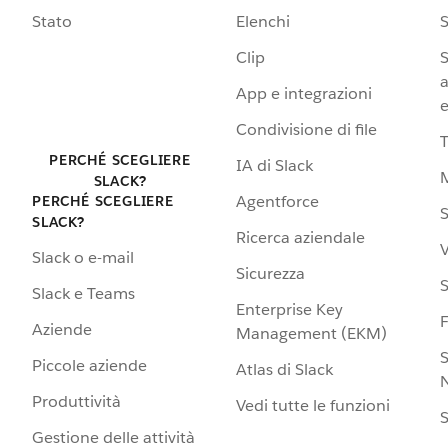
Stato
Elenchi
S
Clip
S
a
App e integrazioni
e
Condivisione di file
PERCHÉ SCEGLIERE
IA di Slack
SLACK?
Agentforce
PERCHÉ SCEGLIERE
S
SLACK?
Ricerca aziendale
V
Slack o e-mail
Sicurezza
S
Slack e Teams
Enterprise Key
Aziende
Management (EKM)
S
Piccole aziende
Atlas di Slack
N
Produttività
Vedi tutte le funzioni
S
Gestione delle attività