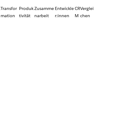
k
Transfor
Produk
Zusamme
Entwickle
CR
Verglei
mation
tivität
narbeit
r:innen
M
chen