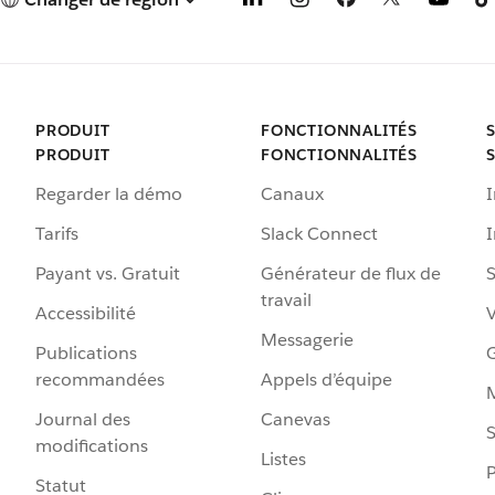
PRODUIT
FONCTIONNALITÉS
PRODUIT
FONCTIONNALITÉS
Regarder la démo
Canaux
I
Tarifs
Slack Connect
Payant vs. Gratuit
Générateur de flux de
S
travail
Accessibilité
Messagerie
Publications
G
recommandées
Appels d’équipe
Journal des
Canevas
S
modifications
Listes
P
Statut