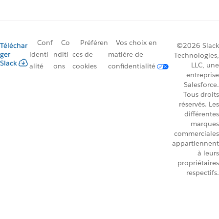
Conf
Co
Préféren
Vos choix en
Téléchar
©2026 Slack
ger
identi
nditi
ces de
matière de
Technologies,
Slack
LLC, une
alité
ons
cookies
confidentialité
entreprise
Salesforce.
Tous droits
réservés. Les
différentes
marques
commerciales
appartiennent
à leurs
propriétaires
respectifs.