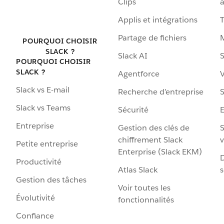
Clips
a
Applis et intégrations
Partage de fichiers
POURQUOI CHOISIR
SLACK ?
Slack AI
S
POURQUOI CHOISIR
SLACK ?
Agentforce
V
Slack vs E-mail
Recherche d’entreprise
S
Slack vs Teams
Sécurité
Entreprise
Gestion des clés de
S
chiffrement Slack
v
Petite entreprise
Enterprise (Slack EKM)
D
Productivité
Atlas Slack
s
Gestion des tâches
Voir toutes les
Évolutivité
fonctionnalités
Confiance