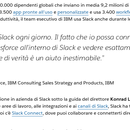
50.000 dipendenti globali che inviano in media 9,2 milioni di
e 3.500
app pronte all’uso
e
personalizzate
e usa 3.400
workf
uttività, il team esecutivo di IBM usa Slack anche durante 
lack ogni giorno. Il fatto che io possa con
sforce all’interno di Slack e vedere esatt
 di verità è un aiuto inestimabile.”
rce, IBM Consulting Sales Strategy and Products, IBM
one in azienda di Slack sotto la guida del direttore
Konrad 
e aree di lavoro, alle integrazioni e ai
canali di Slack
, Slack ha
oi c’è
Slack Connect
, dove puoi collaborare e connetterti di